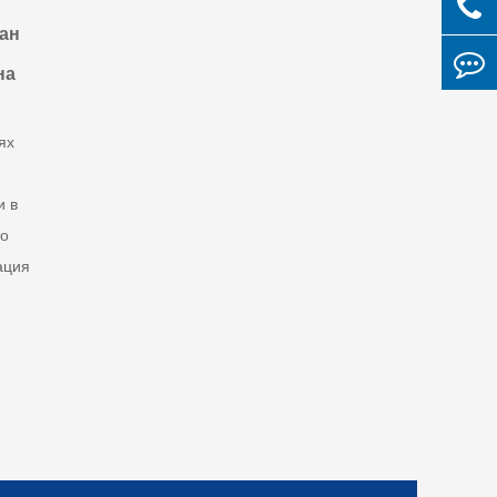
ан
на
ях
и в
то
ация