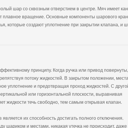
полый шар со сквозным отверстием в центре. Мяч имеет ка
ает плавное вращение. Основные компоненты шарового кра
ья, которые создают уплотнение при закрытии клапана, и ш
ффективному принципу. Когда ручка или привод повернуты
репятствуя потоку жидкостей. В закрытом положении, мест
ное уплотнение и предотвращая проход жидкостей. С друго
вертикальной или горизонтальной плоскости, выравнивая
яет жидкости течь свободно, тем самым открывая клапан.
является их способность достигать полного отключения.
у шариком и местами, никакая утечка не происходит, даже