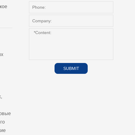
кое
ых
SUBMIT
,
ровые
го
кие