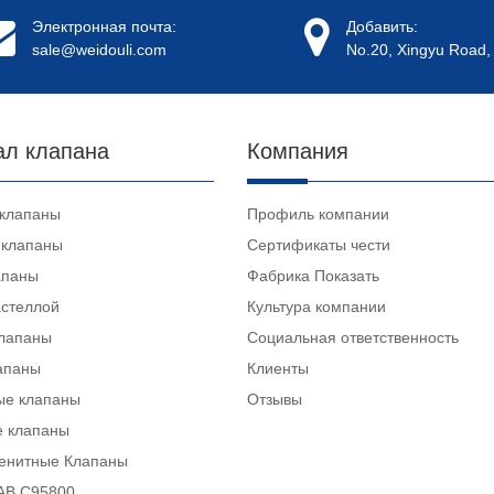
Электронная почта:
Добавить:
sale@weidouli.com
No.20, Xingyu Road, 
ал клапана
Компания
 клапаны
Профиль компании
 клапаны
Сертификаты чести
апаны
Фабрика Показать
астеллой
Культура компании
клапаны
Социальная ответственность
апаны
Клиенты
ые клапаны
Отзывы
е клапаны
тенитные Клапаны
AB C95800