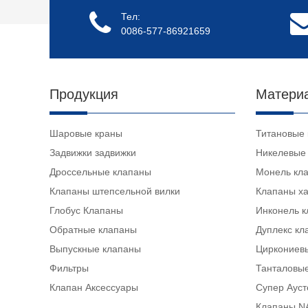
Тел:
0086-577-86921659
Продукция
Матери
Шаровые краны
Титановые
Задвижки задвижки
Никелевые
Дроссельные клапаны
Монель кл
Клапаны штепсельной вилки
Клапаны х
Глобус Клапаны
Инконель 
Обратные клапаны
Дуплекс кл
Выпускные клапаны
Циркониев
Фильтры
Танталовы
Клапан Аксессуары
Супер Аус
Клапаны N