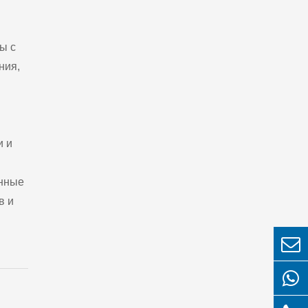
ы с
ния,
и и
енные
в и