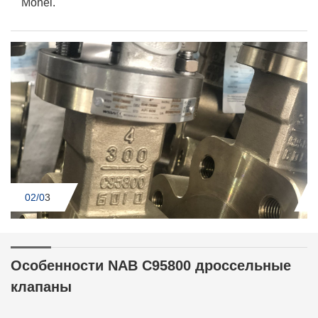
Monel.
02/0
3
Особенности NAB C95800 дроссельные
клапаны