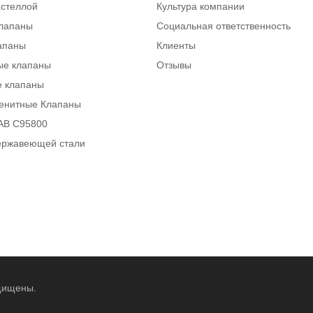
астеллой
Культура компании
клапаны
Социальная ответственность
апаны
Клиенты
ые клапаны
Отзывы
е клапаны
тенитные Клапаны
AB C95800
ержавеющей стали
щищены.