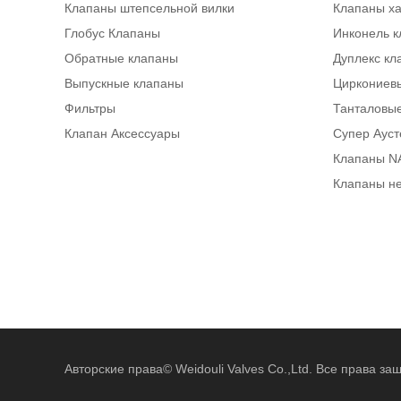
Клапаны штепсельной вилки
Клапаны х
Глобус Клапаны
Инконель 
Обратные клапаны
Дуплекс кл
Выпускные клапаны
Циркониев
Фильтры
Танталовы
Клапан Аксессуары
Супер Аус
Клапаны N
Клапаны н
Авторские права©
Weidouli Valves Co.,Ltd.
Все права за