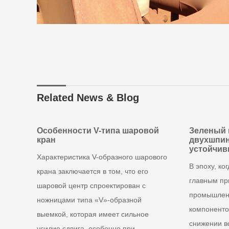
Related News & Blog
Особенности V-типа шаровой
Зеленый 
кран
двухшпин
устойчив
Характеристика V-образного шарового
В эпоху, ко
крана заключается в том, что его
главным пр
шаровой центр спроектирован с
промышленн
ножницами типа «V»-образной
компоненто
выемкой, которая имеет сильное
снижении в
усилие сдвига, особенно при