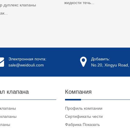
жидкости течь...
ер дуплекс клапаны
ак...
Электронная почта:
Добавить:
sale@weidouli.com
No.20, Xingyu Road, 
ал клапана
Компания
 клапаны
Профиль компании
 клапаны
Сертификаты чести
апаны
Фабрика Показать