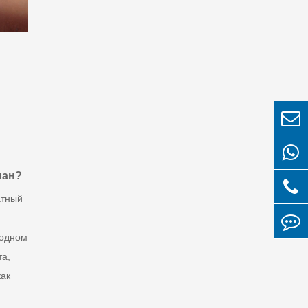
пан?
атный
 одном
а,
как