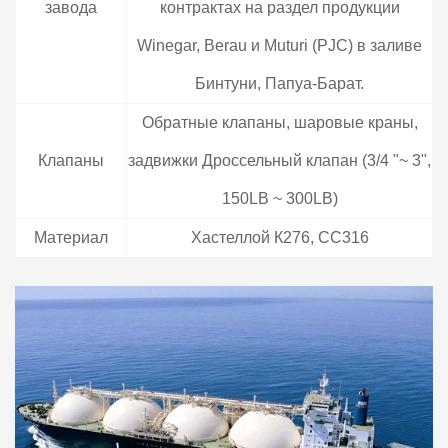
завода
контрактах на раздел продукции
Winegar, Berau и Muturi (PJC) в заливе
Бинтуни, Папуа-Барат.
Обратные клапаны, шаровые краны,
Клапаны
задвижки Дроссельный клапан (3/4 "~ 3",
150LB ~ 300LB)
Материал
Хастеллой К276, СС316