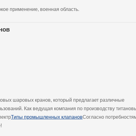
окое применение, военная область.
нов
новых шаровых кранов, который предлагает различные
ьзований. Как ведущая компания по производству титанов
пектр
Типы промышленных клапанов
Согласно потребностя
!