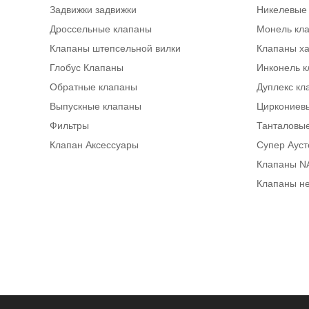
Задвижки задвижки
Никелевые
Дроссельные клапаны
Монель кл
Клапаны штепсельной вилки
Клапаны х
Глобус Клапаны
Инконель 
Обратные клапаны
Дуплекс кл
Выпускные клапаны
Циркониев
Фильтры
Танталовы
Клапан Аксессуары
Супер Аус
Клапаны N
Клапаны н