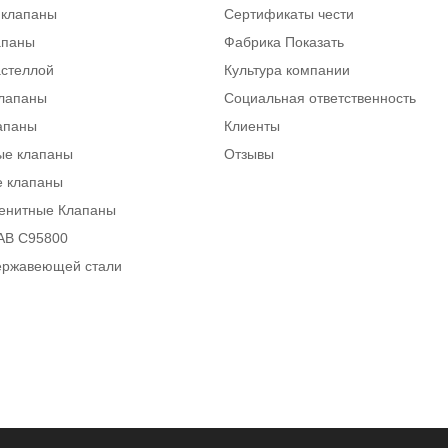
 клапаны
Сертификаты чести
апаны
Фабрика Показать
астеллой
Культура компании
клапаны
Социальная ответственность
апаны
Клиенты
ые клапаны
Отзывы
е клапаны
тенитные Клапаны
AB C95800
ержавеющей стали