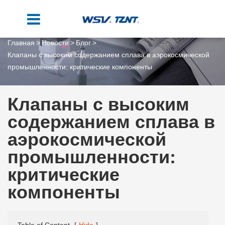
Главная
Новости
Блог
Клапаны с высоким содержанием сплава в аэрокосмической
промышленности: критические компоненты
Клапаны с высоким
содержанием сплава в
аэрокосмической
промышленности:
критические
компоненты
Table of Content
[
Hide
]